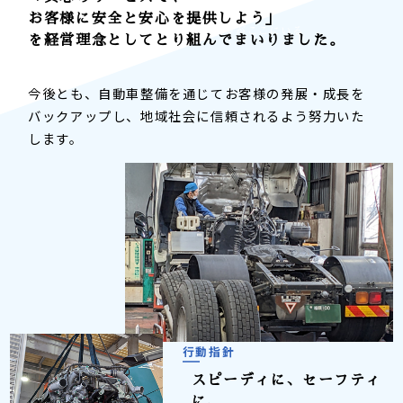
今日も当たり前に何事もなく
お客様に安全と安心を提供しよう」
そんな「物流」を支えるプロフェッショナルがここにいる
を経営理念としてとり組んでまいりました。
今後とも、自動車整備を通じてお客様の発展・成長を
バックアップし、地域社会に信頼されるよう努力いた
します。
行動指針
スピーディに、セーフティ
に、