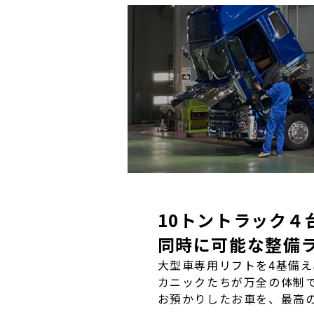
10トントラック４
同時に可能な整備
大型車専用リフトを4基備
カニックたちが万全の体制
お預かりしたお車を、最高