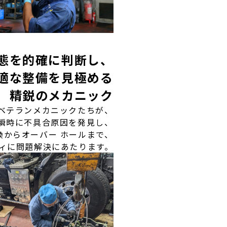
態を的確に判断し、
適な整備を見極める
精鋭のメカニック
ベテランメカニックたちが、
瞬時に不具合原因を発見し、
換からオーバー ホールまで、
ィに問題解決にあたります。